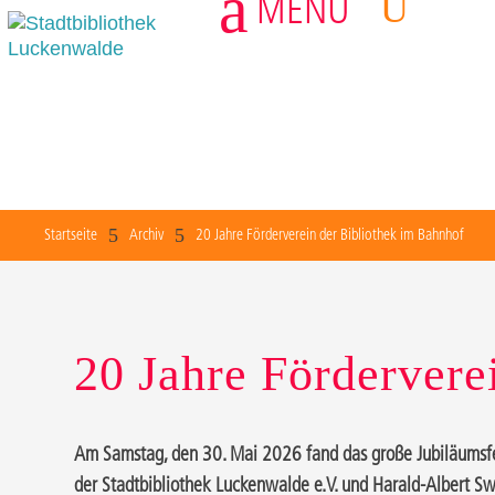
a
U
MENU
3
5
5
Startseite
Archiv
20 Jahre Förderverein der Bibliothek im Bahnhof
20 Jahre Fördervere
Am Samstag, den 30. Mai 2026 fand das große Jubiläumsfes
der Stadtbibliothek Luckenwalde e.V. und Harald-Albert Sw