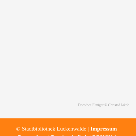
Dorothee Elmiger © Christof Jakob
© Stadtbibliothek Luckenwalde |
Impressum
|