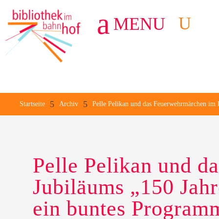
a
U
MENU
3
5
5
Startseite
Archiv
Pelle Pelikan und das Feuerwehrmärchen im
Pelle Pelikan und 
Jubiläums „150 Jah
ein buntes Program