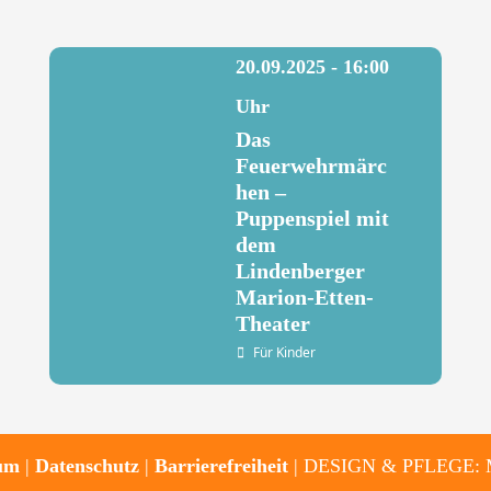
20.09.2025 - 16:00
Uhr
Das
Feuerwehrmärc
hen –
Puppenspiel mit
dem
Lindenberger
Marion-Etten-
Theater
Für Kinder
um
|
Datenschutz
|
Barrierefreiheit
| DESIGN & PFLEGE: Mic