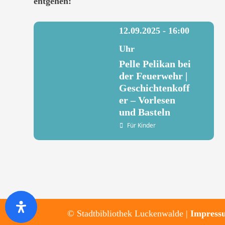
entgehen:
12.09.2025 - 16:00
Uhr
Pelle Pelikan bei
der Feuerwehr |
Geschichtenkoff
er – Vorlesen
und Basteln
Für Kinder
© Stadtbibliothek Luckenwalde |
Impress