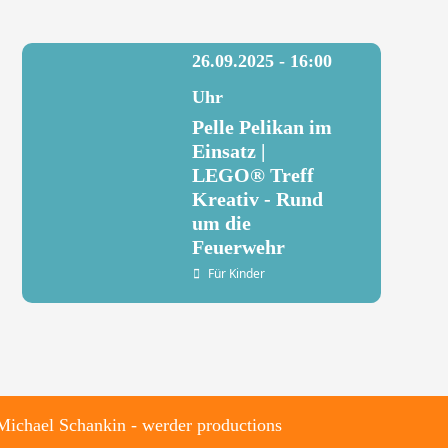
26.09.2025 - 16:00
Uhr
Pelle Pelikan im
Einsatz |
LEGO® Treff
Kreativ - Rund
um die
Feuerwehr
Für Kinder
hael Schankin - werder productions