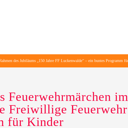
 Rahmen des Jubiläums „150 Jahre FF Luckenwalde“ – ein buntes Programm fü
das Feuerwehrmärchen i
re Freiwillige Feuerweh
m für Kinder