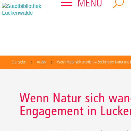
a
MENU
U
3
Startseite
5
Archiv
5
Wenn Natur sich wandelt – Zeichen der Natur und
Wenn Natur sich wand
Engagement in Lucke