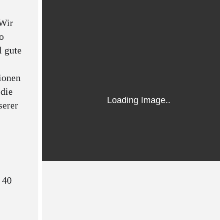
 Wir
o
l gute
tionen
 die
serer
. 40