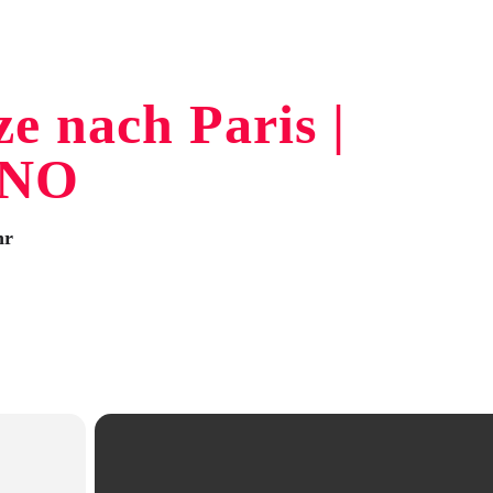
ze nach Paris |
INO
hr